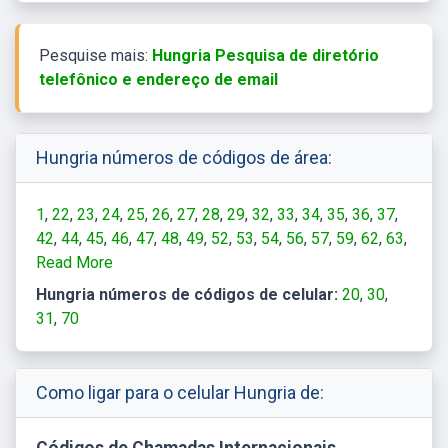
Pesquise mais:
Hungria Pesquisa de diretório
telefônico e endereço de email
Hungria números de códigos de área:
1
22
23
24
25
26
27
28
29
32
33
34
35
36
37
42
44
45
46
47
48
49
52
53
54
56
57
59
62
63
66
Read More
68
69
72
73
74
75
76
77
78
79
82
83
84
85
87
88
89
92
93
94
95
96
99
Hungria números de códigos de celular:
20
30
31
70
Como ligar para o celular Hungria de:
Códigos de Chamadas Internacionais