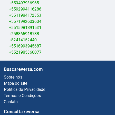
+553497936965
+5592994116286
+5511984172353
+5571992603604
+5515981891531
+258865918788
+82414152440
+5516993945687
+5521985360077
Buscareversa.com
Sobre nós
Mapa do site
Política de Privacidade
Termos e Condições
Contato
Consulta reversa