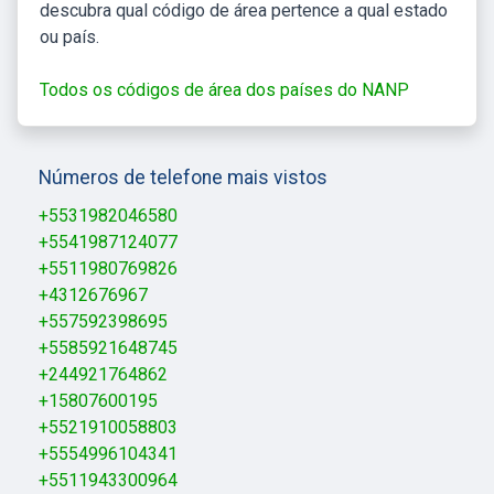
descubra qual código de área pertence a qual estado
ou país.
Todos os códigos de área dos países do NANP
Números de telefone mais vistos
+5531982046580
+5541987124077
+5511980769826
+4312676967
+557592398695
+5585921648745
+244921764862
+15807600195
+5521910058803
+5554996104341
+5511943300964