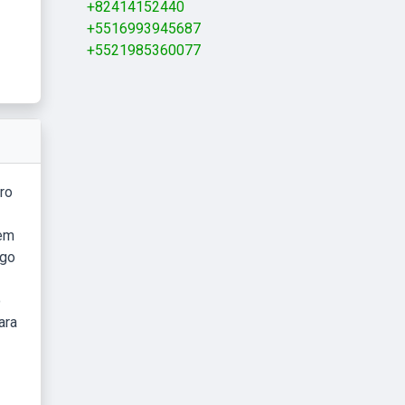
+82414152440
+5516993945687
+5521985360077
ro
tem
igo
o
ara