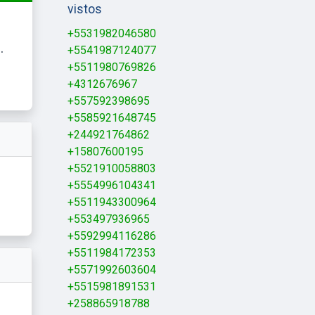
vistos
+5531982046580
.
+5541987124077
+5511980769826
+4312676967
+557592398695
+5585921648745
+244921764862
+15807600195
+5521910058803
+5554996104341
+5511943300964
+553497936965
+5592994116286
+5511984172353
+5571992603604
+5515981891531
+258865918788