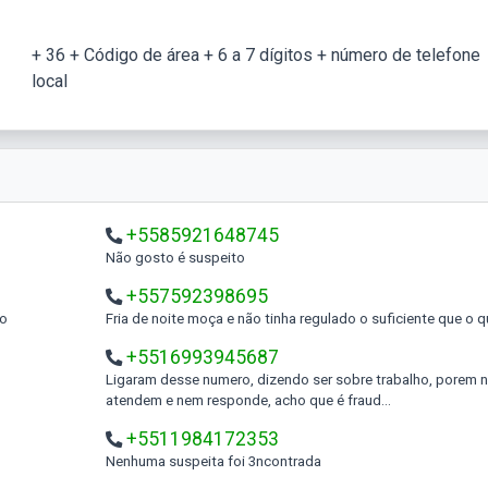
+ 36 + Código de área + 6 a 7 dígitos + número de telefone
local
+5585921648745
Não gosto é suspeito
+557592398695
to
Fria de noite moça e não tinha regulado o suficiente que o 
+5516993945687
Ligaram desse numero, dizendo ser sobre trabalho, porem não
atendem e nem responde, acho que é fraud...
+5511984172353
Nenhuma suspeita foi 3ncontrada