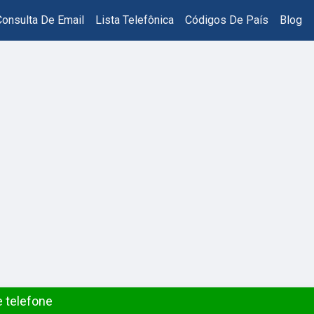
Consulta De Email
Lista Telefônica
Códigos De País
Blog
 telefone