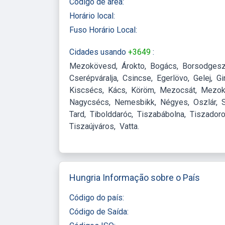
Código de área:
Horário local:
Fuso Horário Local:
Cidades usando
+3649
:
Mezokövesd
Árokto
Bogács
Borsodgesz
Cserépváralja
Csincse
Egerlövo
Gelej
Gi
Kiscsécs
Kács
Köröm
Mezocsát
Mezok
Nagycsécs
Nemesbikk
Négyes
Oszlár
Tard
Tibolddaróc
Tiszabábolna
Tiszador
Tiszaújváros
Vatta
Hungria Informação sobre o País
Código do país:
Código de Saída: