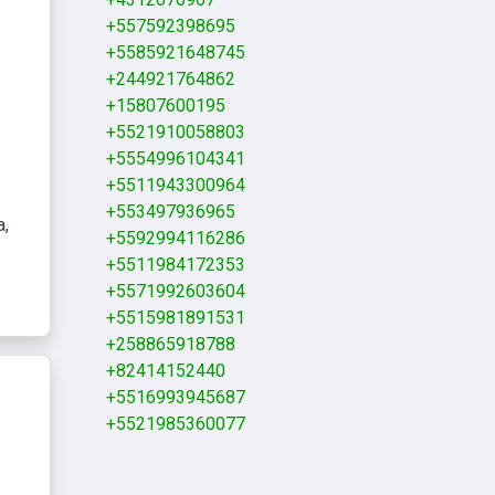
+557592398695
+5585921648745
+244921764862
+15807600195
+5521910058803
+5554996104341
+5511943300964
+553497936965
a
+5592994116286
+5511984172353
+5571992603604
+5515981891531
+258865918788
+82414152440
+5516993945687
+5521985360077