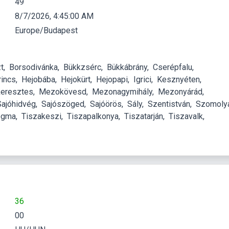
49
8/7/2026, 4:45:01 AM
Europe/Budapest
t
Borsodivánka
Bükkzsérc
Bükkábrány
Cserépfalu
rincs
Hejobába
Hejokürt
Hejopapi
Igrici
Kesznyéten
eresztes
Mezokövesd
Mezonagymihály
Mezonyárád
Sajóhidvég
Sajószöged
Sajóörös
Sály
Szentistván
Szomoly
ogma
Tiszakeszi
Tiszapalkonya
Tiszatarján
Tiszavalk
36
00