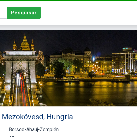
Pesquisar
 - Mezokövesd, Hungria
Borsod-Abaúj-Zemplén