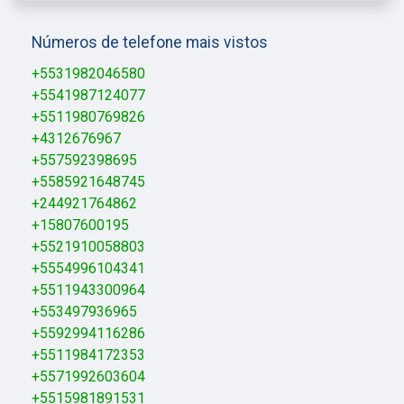
Números de telefone mais vistos
+5531982046580
+5541987124077
+5511980769826
+4312676967
+557592398695
+5585921648745
+244921764862
+15807600195
+5521910058803
+5554996104341
+5511943300964
+553497936965
+5592994116286
+5511984172353
+5571992603604
+5515981891531