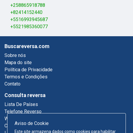
+258865918788
+82414152440
+5516993945687
+5521985360077
Buscareversa.com
Sobre nós
Mapa do site
Política de Privacidade
Termos e Condições
Contato
Consulta reversa
Lista De Países
Telefone Reverso
Who Called Me
Aviso de Cookie
Consulta De Email
Este site armazena dados como cookies para habilitar
Lista Telefônica