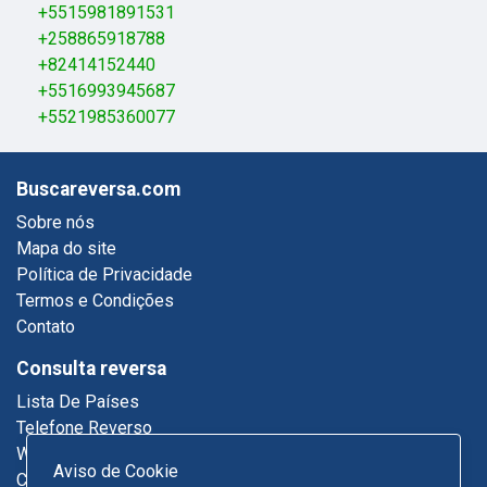
+5515981891531
+258865918788
+82414152440
+5516993945687
+5521985360077
Buscareversa.com
Sobre nós
Mapa do site
Política de Privacidade
Termos e Condições
Contato
Consulta reversa
Lista De Países
Telefone Reverso
Who Called Me
Aviso de Cookie
Consulta De Email