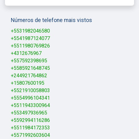
Números de telefone mais vistos
+5531982046580
+5541987124077
+5511980769826
+4312676967
+557592398695
+5585921648745
+244921764862
+15807600195
+5521910058803
+5554996104341
+5511943300964
+553497936965
+5592994116286
+5511984172353
+5571992603604