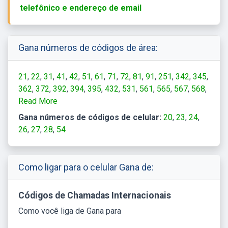
telefônico e endereço de email
Gana números de códigos de área:
21
22
31
41
42
51
61
71
72
81
91
251
342
345
362
372
392
394
395
432
531
561
565
567
568
572
Read More
582
642
648
652
653
715
716
717
743
746
752
756
762
842
846
848
872
876
882
935
953
Gana números de códigos de celular:
20
23
24
962
966
968
26
27
28
54
Como ligar para o celular Gana de:
Códigos de Chamadas Internacionais
Como você liga de Gana para