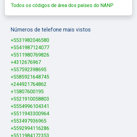
Todos os códigos de área dos países do NANP
Números de telefone mais vistos
+5531982046580
+5541987124077
+5511980769826
+4312676967
+557592398695
+5585921648745
+244921764862
+15807600195
+5521910058803
+5554996104341
+5511943300964
+553497936965
+5592994116286
+5511984172353