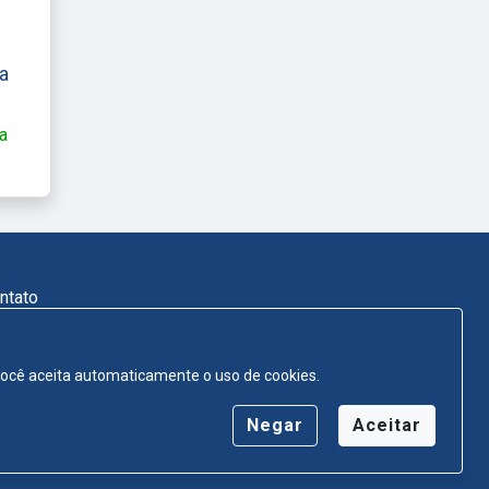
a
a
ntato
, você aceita automaticamente o uso de cookies.
Negar
Aceitar
rvados