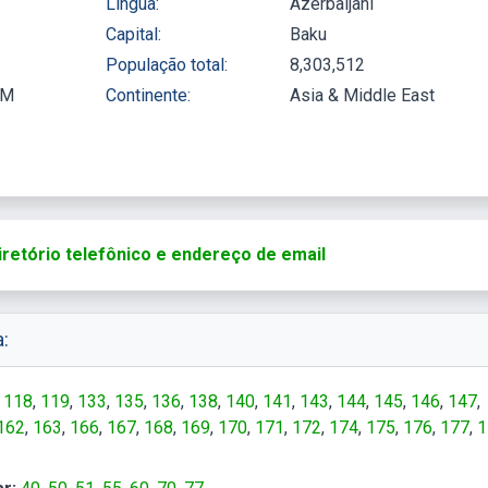
Língua:
Azerbaijani
Capital:
Baku
População total:
8,303,512
AM
Continente:
Asia & Middle East
iretório telefônico e endereço de email
:
118
119
133
135
136
138
140
141
143
144
145
146
147
162
163
166
167
168
169
170
171
172
174
175
176
177
1
199
216
230
231
232
234
241
244
246
248
255
265
266
2