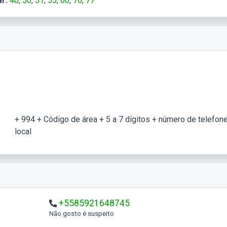
r:
40
50
51
55
60
70
77
+ 994 + Código de área + 5 a 7 dígitos + número de telefon
local
+5585921648745
Não gosto é suspeito