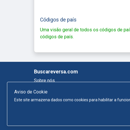
Códigos de país
Uma visão geral de todos os códigos de paí
códigos de país.
Buscareversa.com
Sobre nós
Mapa do site
Aviso de Cookie
Política de Privacidade
Este site armazena dados como cookies para habilitar a funcion
Termos e Condições
Contato
Direi