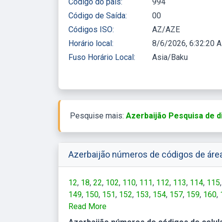
Código do país:
994
Código de Saída:
00
Códigos ISO:
AZ/AZE
Horário local:
8/6/2026, 6:32:20 
Fuso Horário Local:
Asia/Baku
Pesquise mais:
Azerbaijão Pesquisa de d
Azerbaijão números de códigos de área
12
18
22
102
110
111
112
113
114
115
149
150
151
152
153
154
157
159
160
190
Read More
191
192
193
194
195
196
197
198