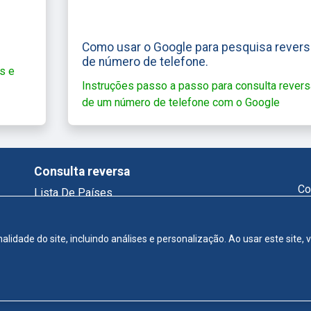
Como usar o Google para pesquisa revers
de número de telefone.
s e
Instruções passo a passo para consulta revers
de um número de telefone com o Google
Consulta reversa
Co
Lista De Países
Telefone Reverso
Who Called Me
alidade do site, incluindo análises e personalização. Ao usar este site
Consulta De Email
Lista Telefônica
tos Autorais © 2026 Buscareversa.com - Todos os direitos rese