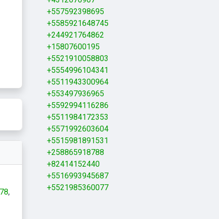
+557592398695
+5585921648745
+244921764862
+15807600195
+5521910058803
+5554996104341
+5511943300964
+553497936965
+5592994116286
+5511984172353
+5571992603604
+5515981891531
+258865918788
+82414152440
+5516993945687
+5521985360077
78
79