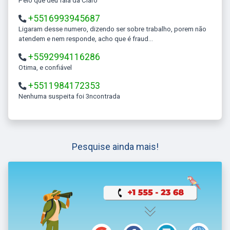
Pelo que deu fala da Claro
+5516993945687
Ligaram desse numero, dizendo ser sobre trabalho, porem não
atendem e nem responde, acho que é fraud...
+5592994116286
Otima, e confiável
+5511984172353
Nenhuma suspeita foi 3ncontrada
Pesquise ainda mais!