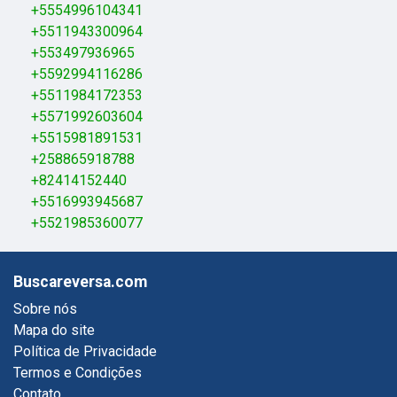
+5554996104341
+5511943300964
+553497936965
+5592994116286
+5511984172353
+5571992603604
+5515981891531
+258865918788
+82414152440
+5516993945687
+5521985360077
Buscareversa.com
Sobre nós
Mapa do site
Política de Privacidade
Termos e Condições
Contato