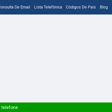
Consulta De Email
Lista Telefônica
Códigos De País
Blog
 telefone