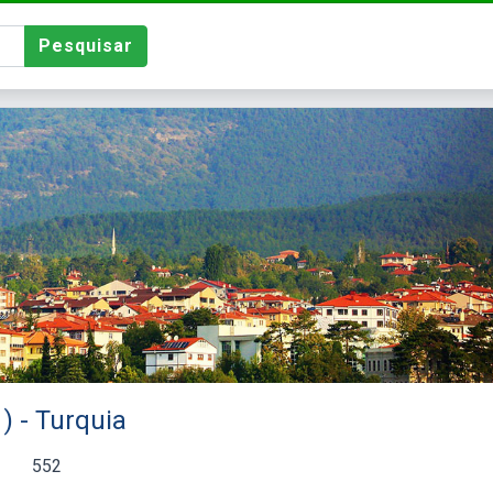
Pesquisar
) - Turquia
552