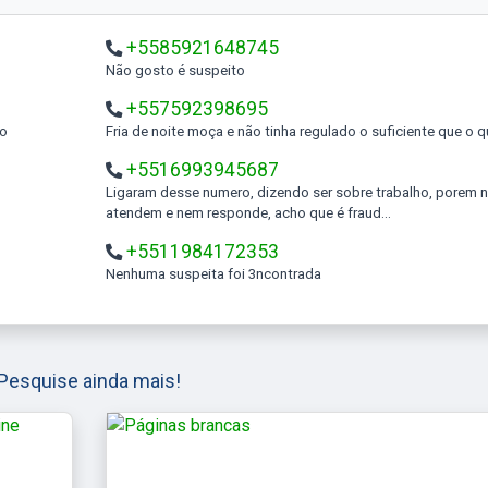
+5585921648745
Não gosto é suspeito
+557592398695
to
Fria de noite moça e não tinha regulado o suficiente que o 
+5516993945687
Ligaram desse numero, dizendo ser sobre trabalho, porem não
atendem e nem responde, acho que é fraud...
+5511984172353
Nenhuma suspeita foi 3ncontrada
Pesquise ainda mais!