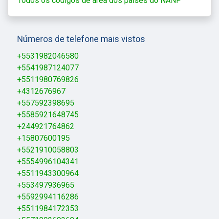
Todos os códigos de área dos países do NANP
Números de telefone mais vistos
+5531982046580
+5541987124077
+5511980769826
+4312676967
+557592398695
+5585921648745
+244921764862
+15807600195
+5521910058803
+5554996104341
+5511943300964
+553497936965
+5592994116286
+5511984172353