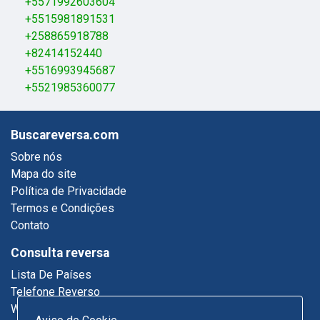
+5571992603604
+5515981891531
+258865918788
+82414152440
+5516993945687
+5521985360077
Buscareversa.com
Sobre nós
Mapa do site
Política de Privacidade
Termos e Condições
Contato
Consulta reversa
Lista De Países
Telefone Reverso
Who Called Me