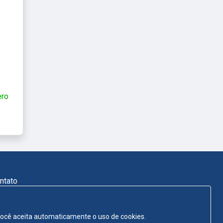
ero
ntato
, você aceita automaticamente o uso de cookies.