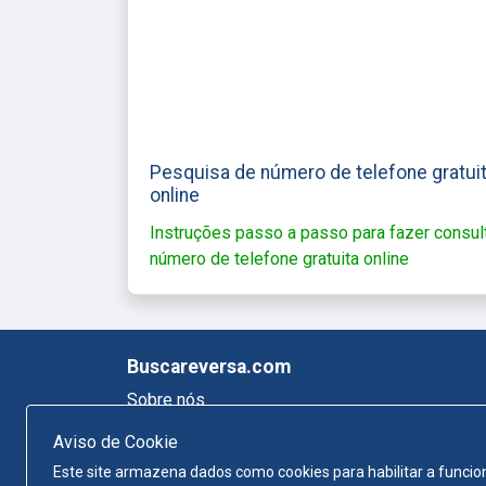
Pesquisa de número de telefone gratui
online
Instruções passo a passo para fazer consul
número de telefone gratuita online
Buscareversa.com
Sobre nós
Mapa do site
Aviso de Cookie
Política de Privacidade
Este site armazena dados como cookies para habilitar a funcion
Termos e Condições