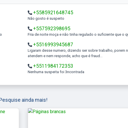
+5585921648745
Não gosto é suspeito
+557592398695
to
Fria de noite moça e não tinha regulado o suficiente que o 
+5516993945687
Ligaram desse numero, dizendo ser sobre trabalho, porem não
atendem e nem responde, acho que é fraud...
+5511984172353
Nenhuma suspeita foi 3ncontrada
Pesquise ainda mais!