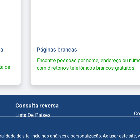
ta
Páginas brancas
Encontre pessoas por nome, endereço ou núm
ta de
com diretórios telefônicos brancos gratuitos.
Consulta reversa
Co
Lista De Países
Telefone Reverso
Who Called Me
alidade do site, incluindo análises e personalização. Ao usar este site
Consulta De Email