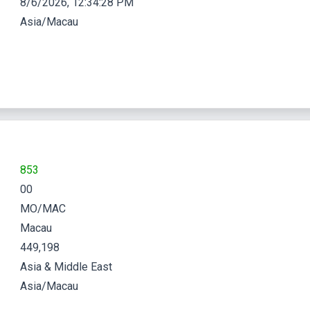
8/6/2026, 12:34:29 PM
Asia/Macau
853
00
MO/MAC
Macau
449,198
Asia & Middle East
Asia/Macau