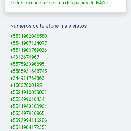
Todos os códigos de área dos países do NANP
Números de telefone mais vistos
+5531982046580
+5541987124077
+5511980769826
+4312676967
+557592398695
+5585921648745
+244921764862
+15807600195
+5521910058803
+5554996104341
+5511943300964
+553497936965
+5592994116286
+5511984172353