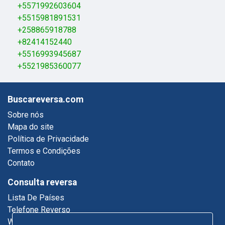
+5571992603604
+5515981891531
+258865918788
+82414152440
+5516993945687
+5521985360077
Buscareversa.com
Sobre nós
Mapa do site
Política de Privacidade
Termos e Condições
Contato
Consulta reversa
Lista De Países
Telefone Reverso
Who Called Me