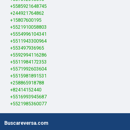
+5585921648745
+244921764862
+15807600195
+5521910058803
+5554996104341
+5511943300964
+553497936965
+5592994116286
+5511984172353
+5571992603604
+5515981891531
+258865918788
+82414152440
+5516993945687
+5521985360077
Buscareversa.com