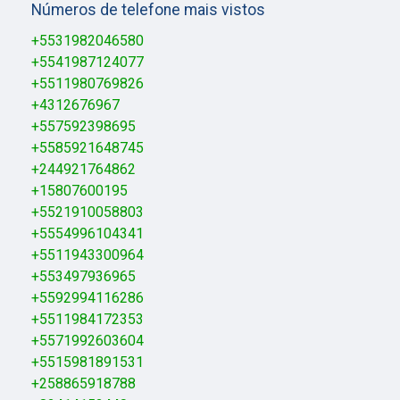
Números de telefone mais vistos
+5531982046580
+5541987124077
+5511980769826
+4312676967
+557592398695
+5585921648745
+244921764862
+15807600195
+5521910058803
+5554996104341
+5511943300964
+553497936965
+5592994116286
+5511984172353
+5571992603604
+5515981891531
+258865918788