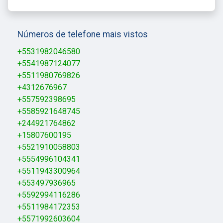
Números de telefone mais vistos
+5531982046580
+5541987124077
+5511980769826
+4312676967
+557592398695
+5585921648745
+244921764862
+15807600195
+5521910058803
+5554996104341
+5511943300964
+553497936965
+5592994116286
+5511984172353
+5571992603604