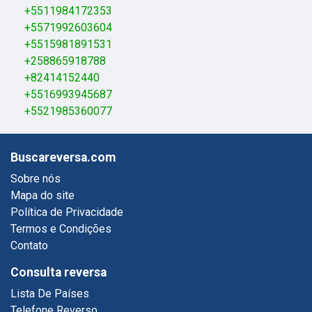
+5511984172353
+5571992603604
+5515981891531
+258865918788
+82414152440
+5516993945687
+5521985360077
Buscareversa.com
Sobre nós
Mapa do site
Política de Privacidade
Termos e Condições
Contato
Consulta reversa
Lista De Países
Telefone Reverso