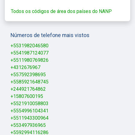
Todos os códigos de área dos países do NANP
Números de telefone mais vistos
+5531982046580
+5541987124077
+5511980769826
+4312676967
+557592398695
+5585921648745
+244921764862
+15807600195
+5521910058803
+5554996104341
+5511943300964
+553497936965
+5592994116286