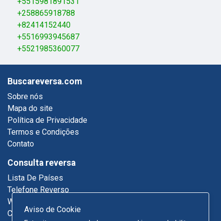
+5515981891531
+258865918788
+82414152440
+5516993945687
+5521985360077
Buscareversa.com
Sobre nós
Mapa do site
Política de Privacidade
Termos e Condições
Contato
Consulta reversa
Lista De Países
Telefone Reverso
Who Called Me
Aviso de Cookie
Consulta De Email