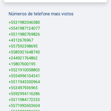
Números de telefone mais vistos
+5531982046580
+5541987124077
+5511980769826
+4312676967
+557592398695
+5585921648745
+244921764862
+15807600195
+5521910058803
+5554996104341
+5511943300964
+553497936965
+5592994116286
+5511984172353
+5571992603604