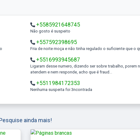
+5585921648745
Não gosto é suspeito
+557592398695
to
Fria de noite moça e não tinha regulado o suficiente que o 
+5516993945687
Ligaram desse numero, dizendo ser sobre trabalho, porem não
atendem e nem responde, acho que é fraud...
+5511984172353
Nenhuma suspeita foi 3ncontrada
Pesquise ainda mais!