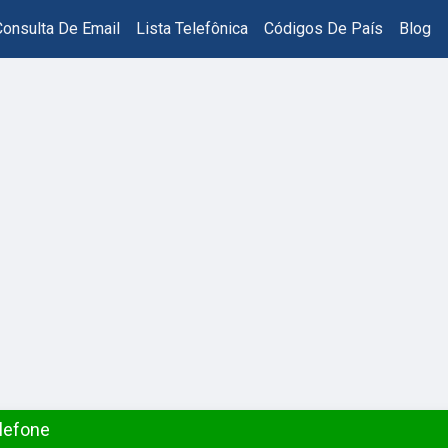
Consulta De Email
Lista Telefônica
Códigos De País
Blog
elefone