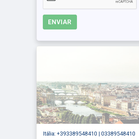
Itália: +393389548410 | 03389548410