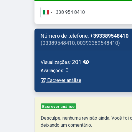
Número de telefone:
+393389548410
(03389548410, 00393389548410)
201
Visualizações:
0
Avaliações:
Escrever análise
Escrever análise
Desculpe, nenhuma revisão ainda. Você foi chamado por este número de telefone? Ajude outras pessoas
deixando um comentário.