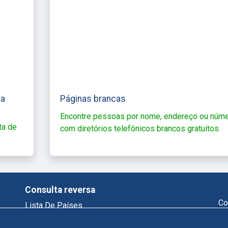
ta
Páginas brancas
Encontre pessoas por nome, endereço ou núm
ta de
com diretórios telefônicos brancos gratuitos.
Consulta reversa
Co
Lista De Países
Telefone Reverso