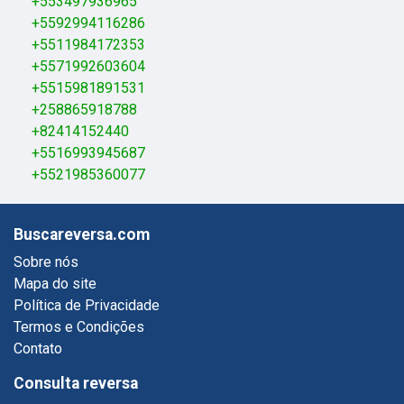
+553497936965
+5592994116286
+5511984172353
+5571992603604
+5515981891531
+258865918788
+82414152440
+5516993945687
+5521985360077
Buscareversa.com
Sobre nós
Mapa do site
Política de Privacidade
Termos e Condições
Contato
Consulta reversa