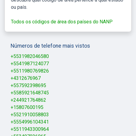
ou país.
Todos os códigos de área dos países do NANP
Números de telefone mais vistos
+5531982046580
+5541987124077
+5511980769826
+4312676967
+557592398695
+5585921648745
+244921764862
+15807600195
+5521910058803
+5554996104341
+5511943300964