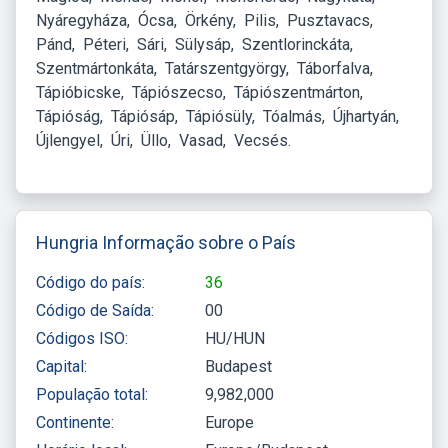
Nyáregyháza
Ócsa
Örkény
Pilis
Pusztavacs
Pánd
Péteri
Sári
Sülysáp
Szentlorinckáta
Szentmártonkáta
Tatárszentgyörgy
Táborfalva
Tápióbicske
Tápiószecso
Tápiószentmárton
Tápióság
Tápiósáp
Tápiósüly
Tóalmás
Újhartyán
Újlengyel
Úri
Üllo
Vasad
Vecsés
Hungria Informação sobre o País
Código do país:
36
Código de Saída:
00
Códigos ISO:
HU/HUN
Capital:
Budapest
População total:
9,982,000
Continente:
Europe