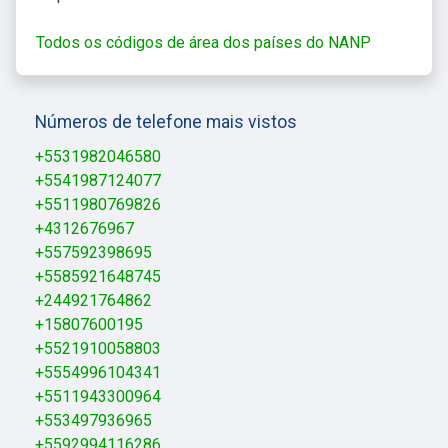
Todos os códigos de área dos países do NANP
Números de telefone mais vistos
+5531982046580
+5541987124077
+5511980769826
+4312676967
+557592398695
+5585921648745
+244921764862
+15807600195
+5521910058803
+5554996104341
+5511943300964
+553497936965
+5592994116286