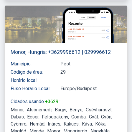
Monor, Hungria: +3629996612 | 029996612
Município:
Pest
Código de área:
29
Horário local:
Fuso Horário Local:
Europe/Budapest
Cidades usando
+3629
:
Monor
Alsónémedi
Bugyi
Bénye
Csévharaszt
Dabas
Ecser
Felsopakony
Gomba
Gyál
Gyón
Gyömro
Hernád
Inárcs
Kakucs
Káva
Kóka
Maglód
Mende
Monor
Monorierdo
Nagykáta