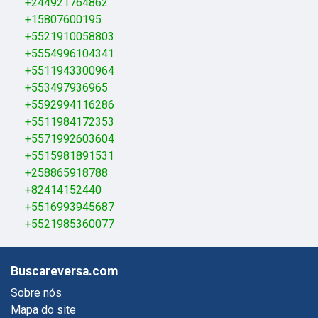
+244921764862
+15807600195
+5521910058803
+5554996104341
+5511943300964
+553497936965
+5592994116286
+5511984172353
+5571992603604
+5515981891531
+258865918788
+82414152440
+5516993945687
+5521985360077
Buscareversa.com
Sobre nós
Mapa do site