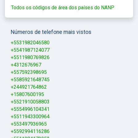
Todos os códigos de área dos países do NANP
Números de telefone mais vistos
+5531982046580
+5541987124077
+5511980769826
+4312676967
+557592398695
+5585921648745
+244921764862
+15807600195
+5521910058803
+5554996104341
+5511943300964
+553497936965
+5592994116286