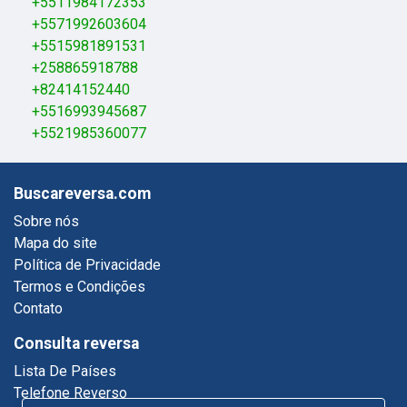
+5511984172353
+5571992603604
+5515981891531
+258865918788
+82414152440
+5516993945687
+5521985360077
Buscareversa.com
Sobre nós
Mapa do site
Política de Privacidade
Termos e Condições
Contato
Consulta reversa
Lista De Países
Telefone Reverso