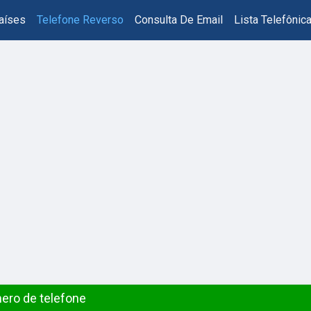
aíses
Telefone Reverso
Consulta De Email
Lista Telefônic
ero de telefone