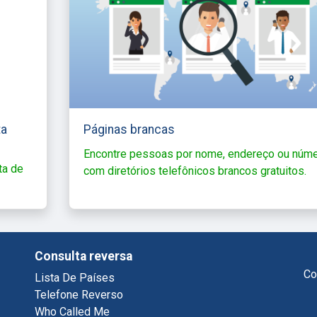
ta
Páginas brancas
Encontre pessoas por nome, endereço ou núm
ta de
com diretórios telefônicos brancos gratuitos.
Consulta reversa
Co
Lista De Países
Telefone Reverso
Who Called Me