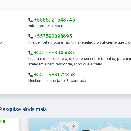
+5585921648745
Não gosto é suspeito
+557592398695
to
Fria de noite moça e não tinha regulado o suficiente que o 
+5516993945687
Ligaram desse numero, dizendo ser sobre trabalho, porem não
atendem e nem responde, acho que é fraud...
+5511984172353
Nenhuma suspeita foi 3ncontrada
Pesquise ainda mais!