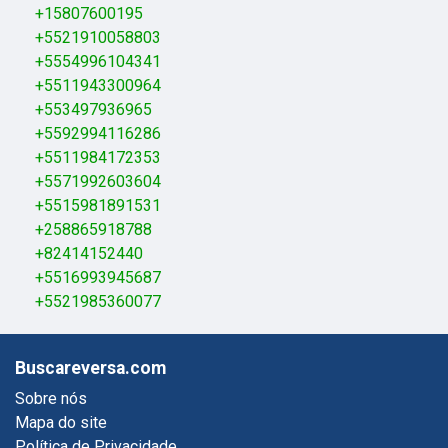
+15807600195
+5521910058803
+5554996104341
+5511943300964
+553497936965
+5592994116286
+5511984172353
+5571992603604
+5515981891531
+258865918788
+82414152440
+5516993945687
+5521985360077
Buscareversa.com
Sobre nós
Mapa do site
Política de Privacidade